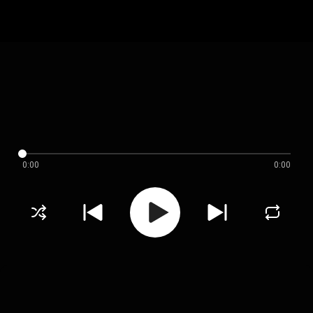
0:00
0:00