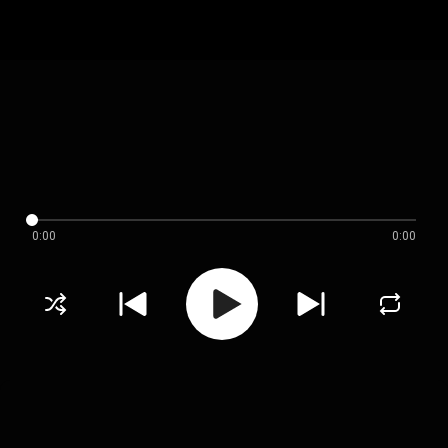
0:00
0:00