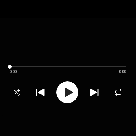
0:00
0:00