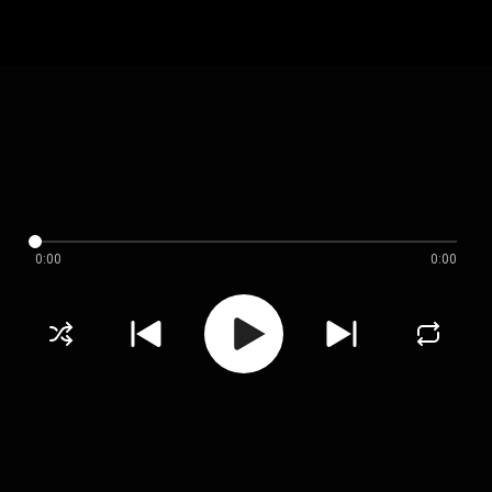
0:00
0:00