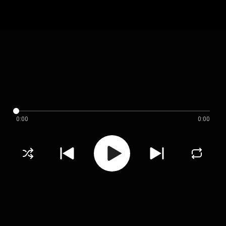
0:00
0:00