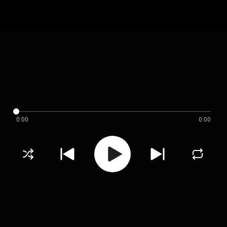
0:00
0:00