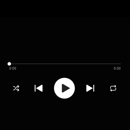
0:00
0:00