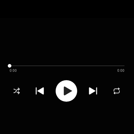
0:00
0:00