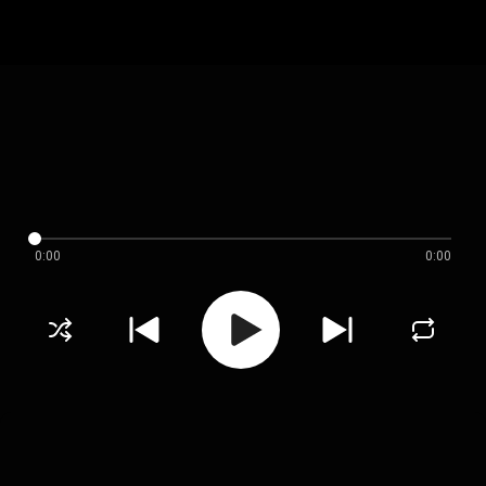
0:00
0:00