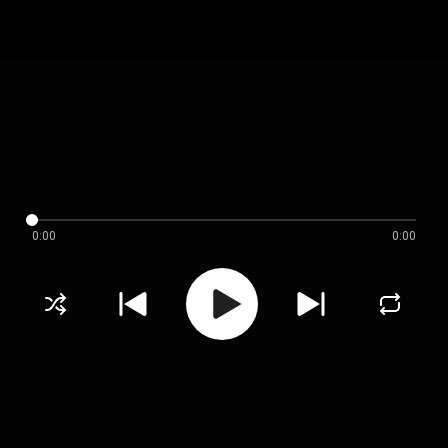
0:00
0:00