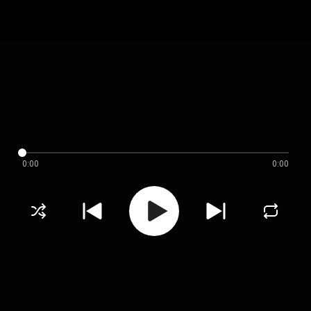
0:00
0:00