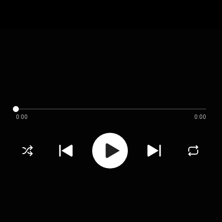
0:00
0:00