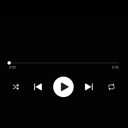
0:00
0:00