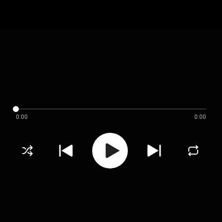
0:00
0:00