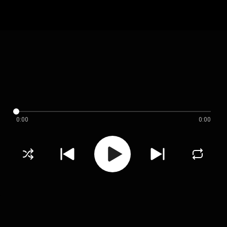
0:00
0:00