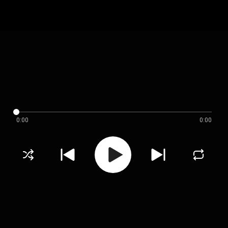
0:00
0:00