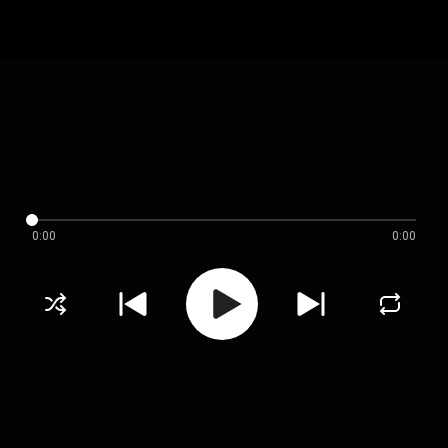
0:00
0:00