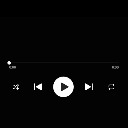
0:00
0:00