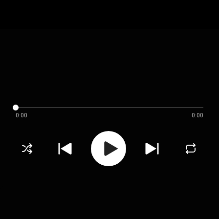
0:00
0:00