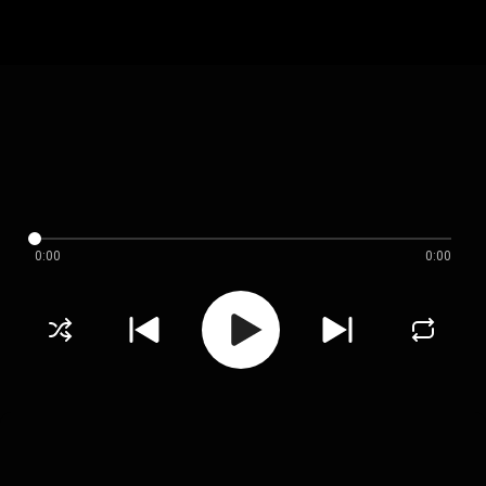
0:00
0:00