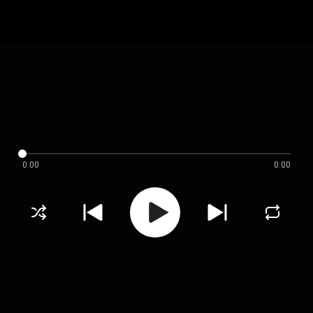
0:00
0:00