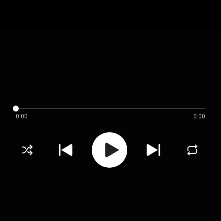
0:00
0:00