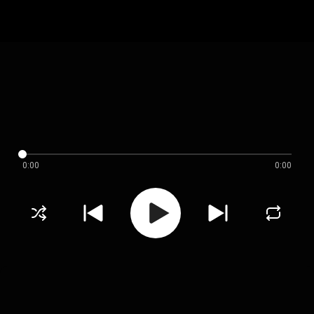
0:00
0:00