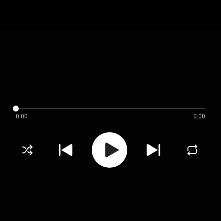
0:00
0:00