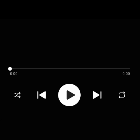
0:00
0:00