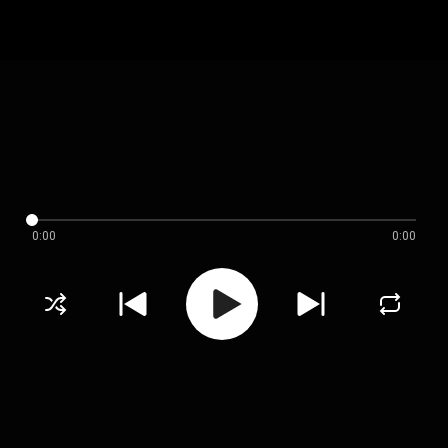
0:00
0:00