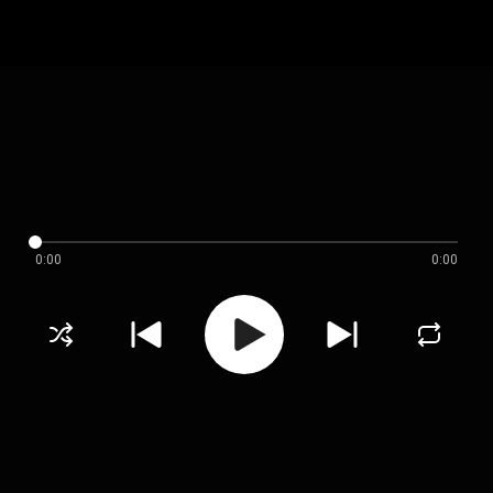
0:00
0:00