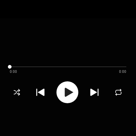
0:00
0:00