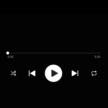
0:00
0:00