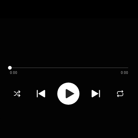
0:00
0:00