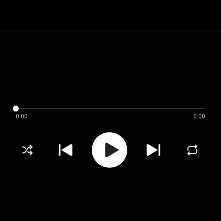
0:00
0:00