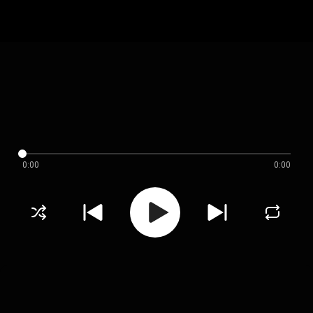
0:00
0:00