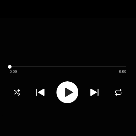
0:00
0:00