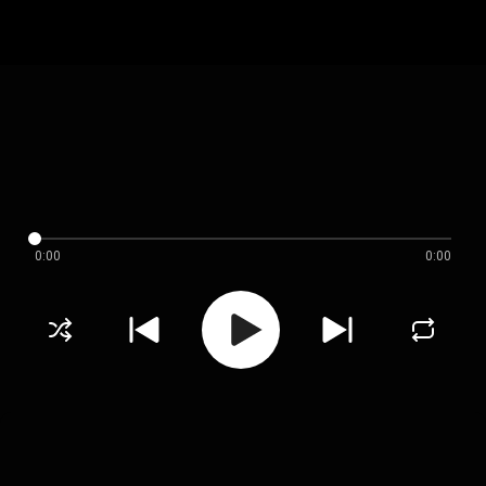
0:00
0:00