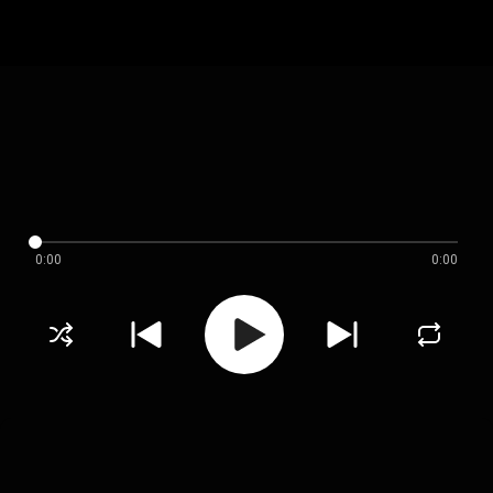
0:00
0:00