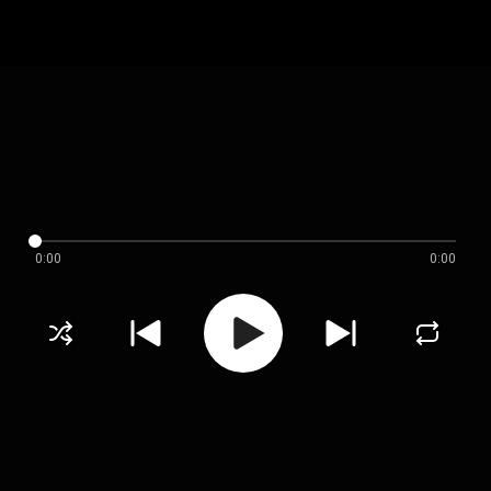
0:00
0:00