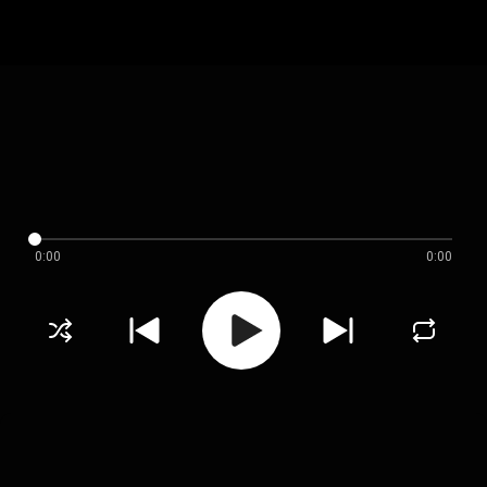
0:00
0:00