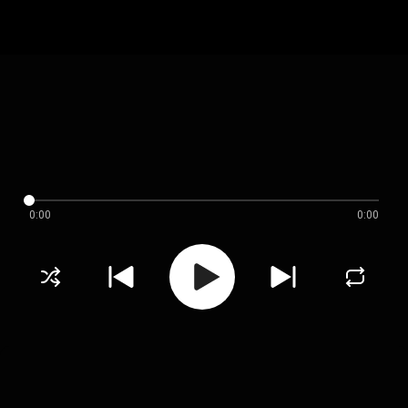
0:00
0:00