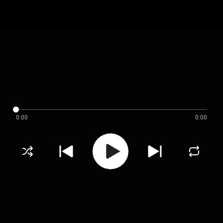
0:00
0:00