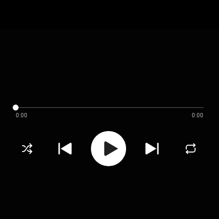
0:00
0:00