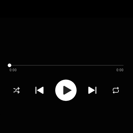
0:00
0:00