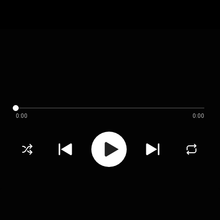
0:00
0:00