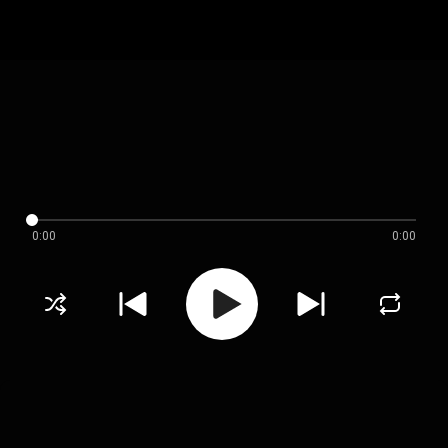
0:00
0:00