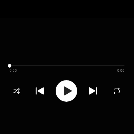
0:00
0:00