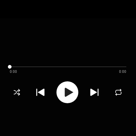
0:00
0:00