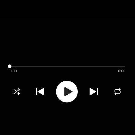
0:00
0:00