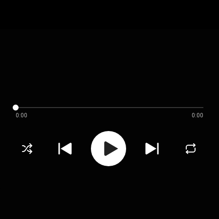
0:00
0:00