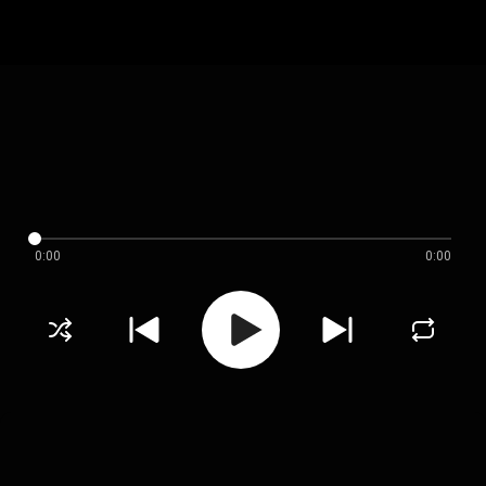
0:00
0:00