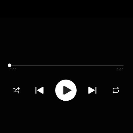
0:00
0:00