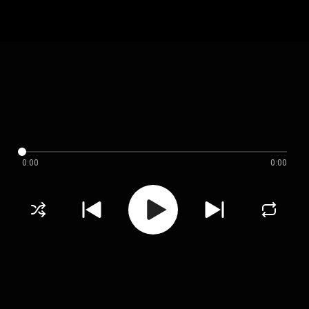
0:00
0:00